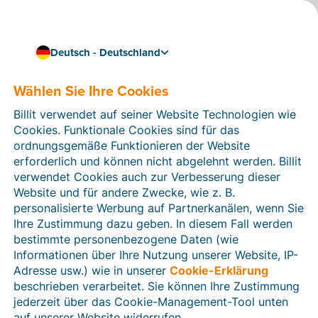
Deutsch - Deutschland
Wählen Sie Ihre Cookies
Wie können wir Ihnen helfen?
Hilfeartikel
Billit verwendet auf seiner Website Technologien wie
Cookies. Funktionale Cookies sind für das
In diesem Bereich der Billit-Website finden Sie
ordnungsgemäße Funktionieren der Website
Anleitungen und Informationen zu allen Funktionen von
erforderlich und können nicht abgelehnt werden. Billit
Billit. Sie können Hilfeartikel über die Suchfunktion
verwendet Cookies auch zur Verbesserung dieser
oder über die Menüstruktur auf der linken Seite finden.
Website und für andere Zwecke, wie z. B.
personalisierte Werbung auf Partnerkanälen, wenn Sie
Suchen
Ihre Zustimmung dazu geben. In diesem Fall werden
bestimmte personenbezogene Daten (wie
Informationen über Ihre Nutzung unserer Website, IP-
Adresse usw.) wie in unserer
Cookie-Erklärung
Verifizierung der Identität
beschrieben verarbeitet. Sie können Ihre Zustimmung
jederzeit über das Cookie-Management-Tool unten
Für Unternehmen aus Deutschland / Österreich /
Schweiz
auf unserer Website widerrufen.