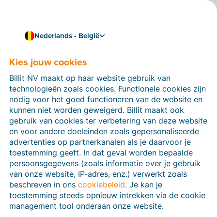
Nederlands - België
Kies jouw cookies
Hoe kunnen we je helpen?
Help-artikelen
Billit NV maakt op haar website gebruik van
technologieën zoals cookies. Functionele cookies zijn
Op deze sectie van de Billit-website vind je
nodig voor het goed functioneren van de website en
handleidingen en informatie over alle functies in Billit.
kunnen niet worden geweigerd. Billit maakt ook
Je kan help-artikelen vinden via de zoekfunctie of via
gebruik van cookies ter verbetering van deze website
de menu-structuur links.
en voor andere doeleinden zoals gepersonaliseerde
advertenties op partnerkanalen als je daarvoor je
Zoek
toestemming geeft. In dat geval worden bepaalde
persoonsgegevens (zoals informatie over je gebruik
van onze website, IP-adres, enz.) verwerkt zoals
beschreven in ons
cookiebeleid
. Je kan je
Peppol
toestemming steeds opnieuw intrekken via de cookie
management tool onderaan onze website.
Verplichte e-facturatie via Peppol januari 2026