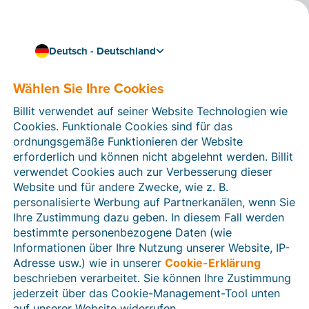
Deutsch - Deutschland
Wählen Sie Ihre Cookies
Wie können wir Ihnen helfen?
Hilfeartikel
Billit verwendet auf seiner Website Technologien wie
Cookies. Funktionale Cookies sind für das
In diesem Bereich der Billit-Website finden Sie
ordnungsgemäße Funktionieren der Website
Anleitungen und Informationen zu allen Funktionen von
erforderlich und können nicht abgelehnt werden. Billit
Billit. Sie können Hilfeartikel über die Suchfunktion
verwendet Cookies auch zur Verbesserung dieser
oder über die Menüstruktur auf der linken Seite finden.
Website und für andere Zwecke, wie z. B.
personalisierte Werbung auf Partnerkanälen, wenn Sie
Suchen
Ihre Zustimmung dazu geben. In diesem Fall werden
bestimmte personenbezogene Daten (wie
Informationen über Ihre Nutzung unserer Website, IP-
Adresse usw.) wie in unserer
Cookie-Erklärung
Verifizierung der Identität
beschrieben verarbeitet. Sie können Ihre Zustimmung
jederzeit über das Cookie-Management-Tool unten
Für Unternehmen aus Deutschland / Österreich /
Schweiz
auf unserer Website widerrufen.