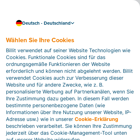
Deutsch - Deutschland
Wählen Sie Ihre Cookies
Wie können wir Ihnen helfen?
Hilfeartikel
Billit verwendet auf seiner Website Technologien wie
Cookies. Funktionale Cookies sind für das
In diesem Bereich der Billit-Website finden Sie
ordnungsgemäße Funktionieren der Website
Anleitungen und Informationen zu allen Funktionen von
erforderlich und können nicht abgelehnt werden. Billit
Billit. Sie können Hilfeartikel über die Suchfunktion
verwendet Cookies auch zur Verbesserung dieser
oder über die Menüstruktur auf der linken Seite finden.
Website und für andere Zwecke, wie z. B.
personalisierte Werbung auf Partnerkanälen, wenn Sie
Suchen
Ihre Zustimmung dazu geben. In diesem Fall werden
bestimmte personenbezogene Daten (wie
Informationen über Ihre Nutzung unserer Website, IP-
Adresse usw.) wie in unserer
Cookie-Erklärung
Verifizierung der Identität
beschrieben verarbeitet. Sie können Ihre Zustimmung
jederzeit über das Cookie-Management-Tool unten
Für Unternehmen aus Deutschland / Österreich /
Schweiz
auf unserer Website widerrufen.