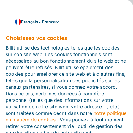
Français - France
Choisissez vos cookies
Comment pouvons-nous vous aider ?
Articles d’aide
Billit utilise des technologies telles que les cookies
sur son site web. Les cookies fonctionnels sont
Dans cette section du site Web Billit, vous trouverez
nécessaires au bon fonctionnement du site web et ne
des manuels et des informations sur toutes les
peuvent être refusés. Billit utilise également des
fonctions de Billit. Vous pouvez trouver des articles
cookies pour améliorer ce site web et à d'autres fins,
d’aide via le moteur de recherche ou le menu structuré
telles que la personnalisation des publicités sur les
à gauche.
canaux partenaires, si vous donnez votre accord.
Dans ce cas, certaines données à caractère
Cherchez
personnel (telles que des informations sur votre
utilisation de notre site web, votre adresse IP, etc.)
sont traitées comme décrit dans notre
notre politique
en matière de cookies
. Vous pouvez à tout moment
Plateforme Agréée
retirer votre consentement via l'outil de gestion des
cookies situé en bas de notre site web.