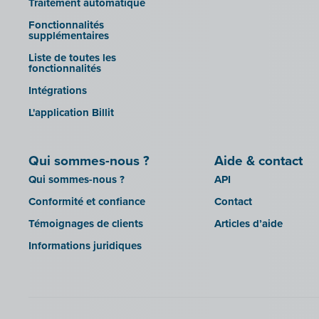
Traitement automatique
Codes QR
Sobec
Fonctionnalités
Robaws
Top Account
supplémentaires
Scribo
Twinfield
Liste de toutes les
fonctionnalités
SDI
Venice (installation sur site)
Intégrations
Système de caisse Shopify
Venice Cloud
L'application Billit
Simple Simon
VERO Count
Teamleader
Visual Books
Qui sommes-nous ?
Aide & contact
Toggl
WinAuditor
Qui sommes-nous ?
API
Unpaid
WinBooks
Conformité et confiance
Contact
Visma Bouwsoft
Winbooks Connect - On Web
Témoignages de clients
Articles d’aide
Wings (version cloud ou module
Web Service)
Informations juridiques
Wings (installé sur site)
Yuki
Zensoft (Trustteam)