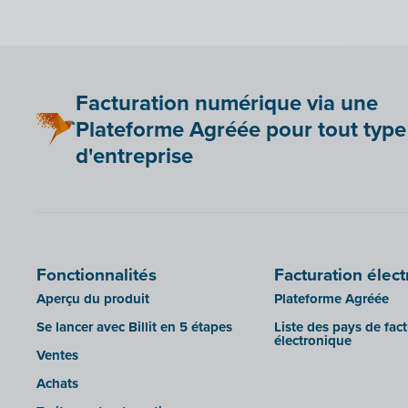
comptable et vos entrepreneurs
Bookingplanner by Stardekk
Clearfacts
connectés !
Car-Pass
Exact ProAcc
Importation de facteurs UBL pour
Admin-Consult et Admin-IS dans
Cashplannr
Expert/M Plus
Billit
Facturation numérique via une
CEBEO
Horus
SFTP
Plateforme Agréée pour tout type
Clockify
Illicosoft (Attilisima)
d'entreprise
Doccle
INAC
GetMyInvoices
LEXAct (Acta-B)
Impressto
Octopus
CBC Mobile
OfficeM (IntraDev)
Fonctionnalités
Facturation élec
CBC Touch
Popsy (Allegro)
Aperçu du produit
Plateforme Agréée
KSeF
ROX-E.Net
Se lancer avec Billit en 5 étapes
Liste des pays de fac
Lightspeed POS Retail & Restaurant
Sage BOB
électronique
Ventes
Mollie
sbb SLIM
Achats
OutSmart
Silvasoft