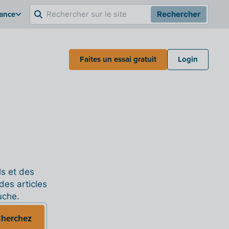
rance
Rechercher
Faites un essai gratuit
Login
ls et des
des articles
uche.
herchez