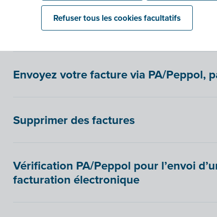
Créer définitivement :
L'autofacture est validé
prête à être envoyée à votre fournisseur ou tr
Refuser tous les cookies facultatifs
Envoyez votre facture via PA/Peppol, pa
Supprimer des factures
Vérification PA/Peppol pour l’envoi d’u
facturation électronique