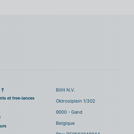
 ?
Billit N.V.
ts et free-lances
Oktrooiplein 1/302
9000 - Gand
s
Belgique
urs