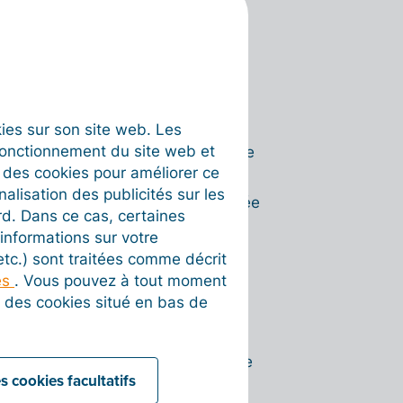
 en page pour la version PDF.
estations
ment :
okies sur son site web. Les
fonctionnement du site web et
ervices préenregistrés depuis votre
t des cookies pour améliorer ce
nalisation des publicités sur les
velle référence d'article à la volée
rd. Dans ce cas, certaines
informations sur votre
 etc.) sont traitées comme décrit
es
. Vous pouvez à tout moment
s'offrent à vous :
on des cookies situé en bas de
uvegardé pour modification
ement créé et aucun numéro chrono ne
s cookies facultatifs