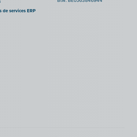
Btw: BE0563846944
s
es de services ERP