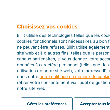
déjà été réglée.
Identité visuelle :
Sélectionnez le modèle de mise
Ajouter les lignes d'articles ou de pr
Choisissez vos cookies
Lorsque vous remplissez les lignes de votre docu
Billit utilise des technologies telles que les co
cookies fonctionnels sont nécessaires au bon 
Vous pouvez sélectionner des produits et/ou s
ne peuvent être refusés. Billit utilise égalemen
menu
Produits
.
site web et à d'autres fins, telles que la person
Vous pouvez également créer et ajouter une nou
canaux partenaires, si vous donnez votre acco
pendant la saisie.
données à caractère personnel (telles que des 
Enregistrement et validation
utilisation de notre site web, votre adresse IP,
dans notre
notre politique en matière de cooki
Après avoir vérifié toutes les données, deux choix 
retirer votre consentement via l'outil de gesti
notre site web.
Enregistrer en brouillon :
Le document est sa
ultérieure, mais il n'est pas encore officiell
Gérer les préférences
Accepter tous le
lui est attribué.