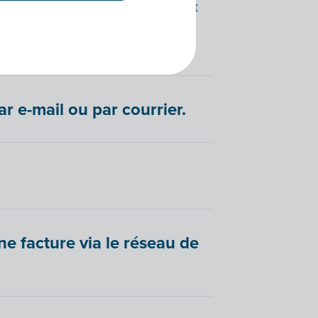
e, reçoit son numéro officiel et est
ansmise en comptabilité.
r e-mail ou par courrier.
ne facture via le réseau de