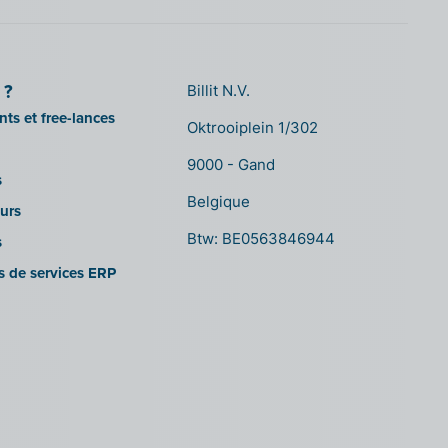
 ?
Billit N.V.
ts et free-lances
Oktrooiplein 1/302
9000 - Gand
s
Belgique
urs
Btw: BE0563846944
s
es de services ERP