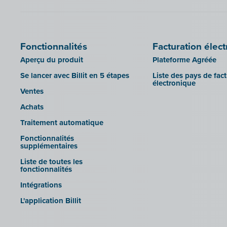
CEBEO
Horus
SFTP
Clockify
Illicosoft (Attilisima)
Doccle
INAC
Fonctionnalités
Facturation élec
GetMyInvoices
LEXAct (Acta-B)
Aperçu du produit
Plateforme Agréée
Impressto
Octopus
Se lancer avec Billit en 5 étapes
Liste des pays de fac
CBC Mobile
électronique
OfficeM (IntraDev)
Ventes
CBC Touch
Popsy (Allegro)
Achats
KSeF
ROX-E.Net
Traitement automatique
Lightspeed POS Retail & Restaurant
Sage BOB
Fonctionnalités
Mollie
supplémentaires
sbb SLIM
OutSmart
Liste de toutes les
Silvasoft
fonctionnalités
Codes QR
Sobec
Intégrations
Robaws
Top Account
L'application Billit
Scribo
Twinfield
SDI
Venice (installation sur site)