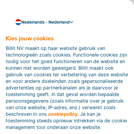
Nederlands - Nederland
Kies jouw cookies
Hoe kunnen we je helpen?
Help-artikelen
Billit NV maakt op haar website gebruik van
technologieën zoals cookies. Functionele cookies zijn
Op deze sectie van de Billit-website vind je
nodig voor het goed functioneren van de website en
handleidingen en informatie over alle functies in Billit.
kunnen niet worden geweigerd. Billit maakt ook
Je kan help-artikelen vinden via de zoekfunctie of via
gebruik van cookies ter verbetering van deze website
de menu-structuur links.
en voor andere doeleinden zoals gepersonaliseerde
advertenties op partnerkanalen als je daarvoor je
Zoek
toestemming geeft. In dat geval worden bepaalde
persoonsgegevens (zoals informatie over je gebruik
van onze website, IP-adres, enz.) verwerkt zoals
beschreven in ons
cookiepolicy
. Je kan je
Identiteitsverificatie
toestemming steeds opnieuw intrekken via de cookie
management tool onderaan onze website.
Voor Nederlandse bedrijven