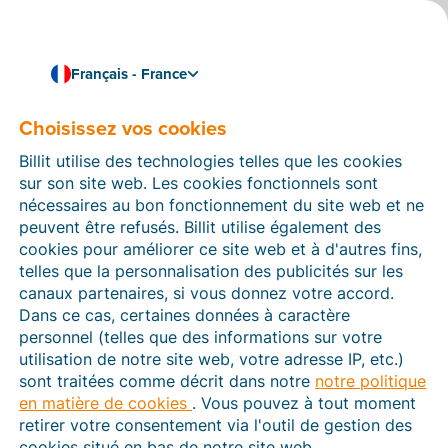
Français - France
Choisissez vos cookies
Comment pouvons-nous vous aider ?
Articles d’aide
Billit utilise des technologies telles que les cookies
sur son site web. Les cookies fonctionnels sont
Dans cette section du site Web Billit, vous trouverez
nécessaires au bon fonctionnement du site web et ne
des manuels et des informations sur toutes les
peuvent être refusés. Billit utilise également des
fonctions de Billit. Vous pouvez trouver des articles
cookies pour améliorer ce site web et à d'autres fins,
d’aide via le moteur de recherche ou le menu structuré
telles que la personnalisation des publicités sur les
à gauche.
canaux partenaires, si vous donnez votre accord.
Dans ce cas, certaines données à caractère
Cherchez
personnel (telles que des informations sur votre
utilisation de notre site web, votre adresse IP, etc.)
sont traitées comme décrit dans notre
notre politique
en matière de cookies
. Vous pouvez à tout moment
Plateforme Agréée
retirer votre consentement via l'outil de gestion des
cookies situé en bas de notre site web.