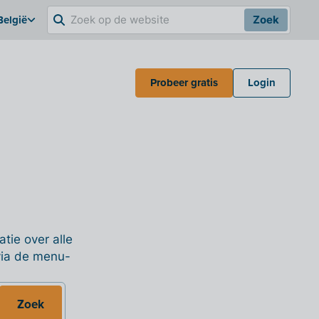
België
Zoek
Probeer gratis
Login
tie over alle
 via de menu-
Zoek