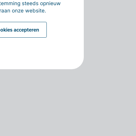
estemming steeds opnieuw
raan onze website.
ookies accepteren