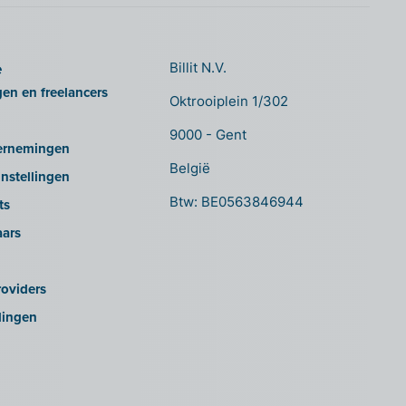
e
Billit N.V.
gen en freelancers
Oktrooiplein 1/302
9000 - Gent
ernemingen
België
nstellingen
Btw: BE0563846944
ts
aars
oviders
lingen