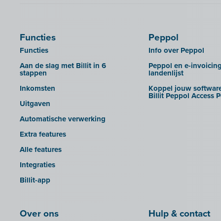
B-Wise
UBL-facturen uit AdminPulse in
Billit importeren
Calabi
Clearfacts
UBL-facturen uit FID-Manager in
Car-Pass
Exact ProAcc
Billit importeren
Functies
Peppol
Cashplannr
Expert/M Plus
SFTP
Functies
Info over Peppol
CEBEO
Expert/M Plus (cloud-versie)
Rapporten
Aan de slag met Billit in 6
Peppol en e-invoicin
stappen
landenlijst
Clockify
Horus
Inkomsten
Koppel jouw software
Creative Shelter
Illicosoft (Attilisima)
Billit Peppol Access P
Uitgaven
Doccle
INAC
Automatische verwerking
GetMyInvoices
LEXAct (Acta-B)
Extra features
Impressto
Octopus
Alle features
KBC Mobile
OfficeM (IntraDev)
Integraties
KBC Touch
Popsy (Allegro)
Billit-app
KSeF
ROX-E.Net
LHDN (Maleisië)
Sage BOB
Over ons
Hulp & contact
Lightspeed POS Retail & Restaurant
sbb SLIM