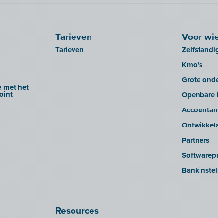
Tarieven
Voor wi
Tarieven
Zelfstandi
g
Kmo's
Grote ond
 met het
oint
Openbare i
Accountan
Ontwikkel
Partners
Softwarepr
Bankinstel
Resources