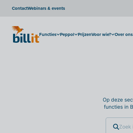
Contact
Webinars & events
Functies
Peppol
Prijzen
Voor wie?
Over ons
Op deze sect
functies in 