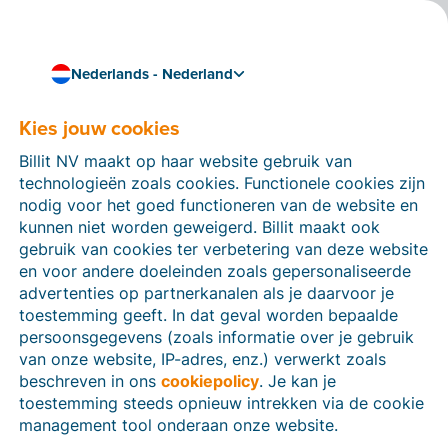
Nederlands - Nederland
Kies jouw cookies
Hoe kunnen we je helpen?
Help-artikelen
Billit NV maakt op haar website gebruik van
technologieën zoals cookies. Functionele cookies zijn
Op deze sectie van de Billit-website vind je
nodig voor het goed functioneren van de website en
handleidingen en informatie over alle functies in Billit.
kunnen niet worden geweigerd. Billit maakt ook
Je kan help-artikelen vinden via de zoekfunctie of via
gebruik van cookies ter verbetering van deze website
de menu-structuur links.
en voor andere doeleinden zoals gepersonaliseerde
advertenties op partnerkanalen als je daarvoor je
Zoek
toestemming geeft. In dat geval worden bepaalde
persoonsgegevens (zoals informatie over je gebruik
van onze website, IP-adres, enz.) verwerkt zoals
beschreven in ons
cookiepolicy
. Je kan je
Identiteitsverificatie
toestemming steeds opnieuw intrekken via de cookie
management tool onderaan onze website.
Voor Nederlandse bedrijven