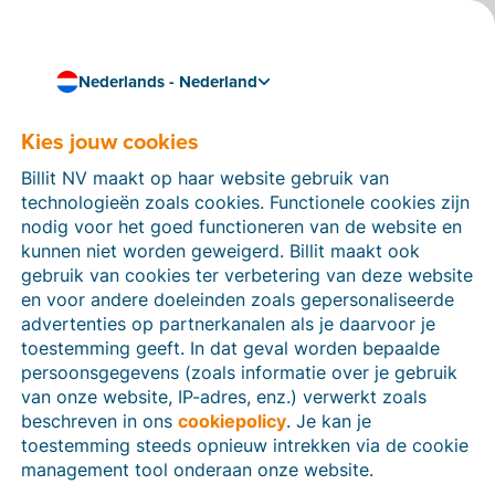
Nederlands - Nederland
Kies jouw cookies
Hoe kunnen we je helpen?
Help-artikelen
Billit NV maakt op haar website gebruik van
technologieën zoals cookies. Functionele cookies zijn
Op deze sectie van de Billit-website vind je
nodig voor het goed functioneren van de website en
handleidingen en informatie over alle functies in Billit.
kunnen niet worden geweigerd. Billit maakt ook
Je kan help-artikelen vinden via de zoekfunctie of via
gebruik van cookies ter verbetering van deze website
de menu-structuur links.
en voor andere doeleinden zoals gepersonaliseerde
advertenties op partnerkanalen als je daarvoor je
Zoek
toestemming geeft. In dat geval worden bepaalde
persoonsgegevens (zoals informatie over je gebruik
van onze website, IP-adres, enz.) verwerkt zoals
beschreven in ons
cookiepolicy
. Je kan je
Identiteitsverificatie
toestemming steeds opnieuw intrekken via de cookie
management tool onderaan onze website.
Voor Nederlandse bedrijven