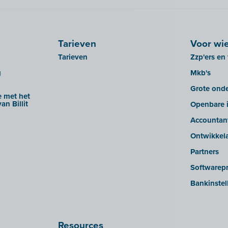
Tarieven
Voor wi
Tarieven
Zzp'ers en 
g
Mkb's
Grote ond
 met het
an Billit
Openbare i
Accountan
Ontwikkel
Partners
Softwarepr
Bankinstel
Resources