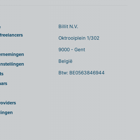
e
Billit N.V.
freelancers
Oktrooiplein 1/302
9000 - Gent
ernemingen
België
nstellingen
Btw: BE0563846944
ts
aars
oviders
lingen