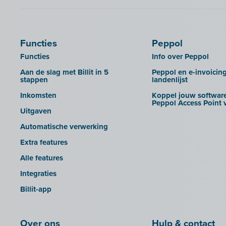
Calabi
UBL-facturen uit FID-Manager in
Car-Pass
Billit importeren
Cashplannr
SFTP
Functies
Peppol
CEBEO
Rapporten
Functies
Info over Peppol
Clockify
Aan de slag met Billit in 5
Peppol en e-invoicin
Creative Shelter
stappen
landenlijst
Doccle
Inkomsten
Koppel jouw software
Peppol Access Point v
GetMyInvoices
Uitgaven
Impressto
Automatische verwerking
KBC Mobile
Extra features
KBC Touch
Alle features
KSeF
Integraties
Lightspeed POS Retail & Restaurant
Billit-app
Mini Hotel
Mollie
Over ons
Hulp & contact