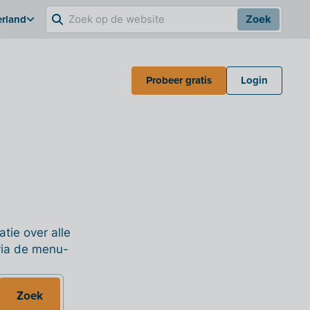
erland
Zoek
Probeer gratis
Login
tie over alle
 via de menu-
Zoek