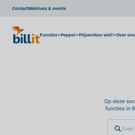
Contact
Webinars & events
Functies
Peppol
Prijzen
Voor wie?
Over ons
Op deze sect
functies in 