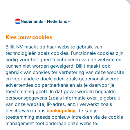
Nederlands - Nederland
Kies jouw cookies
Hoe kunnen we je helpen?
Help-artikelen
Billit NV maakt op haar website gebruik van
technologieën zoals cookies. Functionele cookies zijn
Op deze sectie van de Billit-website vind je
nodig voor het goed functioneren van de website en
handleidingen en informatie over alle functies in Billit.
kunnen niet worden geweigerd. Billit maakt ook
Je kan help-artikelen vinden via de zoekfunctie of via
gebruik van cookies ter verbetering van deze website
de menu-structuur links.
en voor andere doeleinden zoals gepersonaliseerde
advertenties op partnerkanalen als je daarvoor je
Zoek
toestemming geeft. In dat geval worden bepaalde
persoonsgegevens (zoals informatie over je gebruik
van onze website, IP-adres, enz.) verwerkt zoals
beschreven in ons
cookiepolicy
. Je kan je
Identiteitsverificatie
toestemming steeds opnieuw intrekken via de cookie
management tool onderaan onze website.
Voor Nederlandse bedrijven