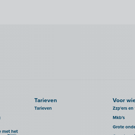
Tarieven
Voor wi
Tarieven
Zzp'ers en 
g
Mkb's
Grote ond
 met het