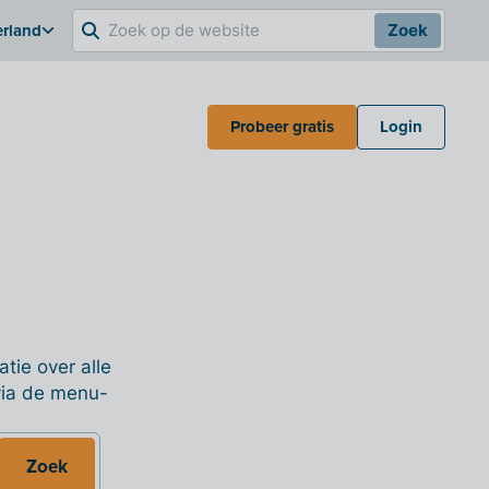
erland
Zoek
Probeer gratis
Login
tie over alle
 via de menu-
Zoek