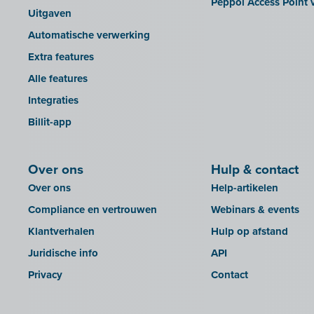
Peppol Access Point v
GetMyInvoices
Uitgaven
Impressto
Automatische verwerking
KBC Mobile
Extra features
KBC Touch
Alle features
KSeF
Integraties
Lightspeed POS Retail & Restaurant
Billit-app
Mini Hotel
Mollie
Over ons
Hulp & contact
OutSmart
Over ons
Help-artikelen
QR-codes
Compliance en vertrouwen
Webinars & events
Rexel
Klantverhalen
Hulp op afstand
Robaws
Juridische info
API
Scribo
Privacy
Contact
SDI