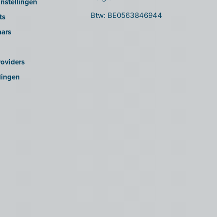
nstellingen
Btw: BE0563846944
ts
aars
oviders
lingen