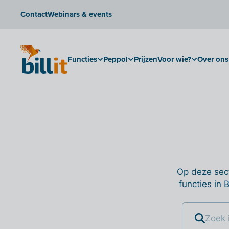
Contact
Webinars & events
Functies
Peppol
Prijzen
Voor wie?
Over ons
Op deze sect
functies in 