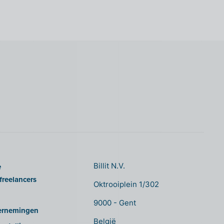
e
Billit N.V.
freelancers
Oktrooiplein 1/302
9000 - Gent
ernemingen
België