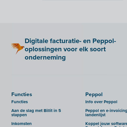
Moneybird
Dossiers
Adminpulse
Snelstart
Exporteren naar de
ANAF
boekhoudsoftware
Anlisa
Rechten beheren van je
dossierbeheerders
Bancontact Pay Wero
Digitale facturatie- en Peppol-
Huisstijl Accountantsportaal
Be Paid
oplossingen voor elk soort
UBL-facturen uit Admin-Consult en
Billit koppelen met je webshop
Admin-IS in Billit importeren
onderneming
Bookingplanner by Stardekk
UBL-facturen uit AdminPulse in
Billit importeren
Calabi
UBL-facturen uit FID-Manager in
Car-Pass
Billit importeren
Cashplannr
SFTP
Functies
Peppol
CEBEO
Rapporten
Functies
Info over Peppol
Clockify
Aan de slag met Billit in 5
Peppol en e-invoicin
Creative Shelter
stappen
landenlijst
Doccle
Inkomsten
Koppel jouw software