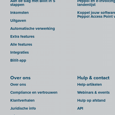
Aan de slag met Billit in 5
Peppol en e-invoicin
Creative Shelter
stappen
landenlijst
Doccle
Inkomsten
Koppel jouw software
Peppol Access Point v
GetMyInvoices
Uitgaven
Impressto
Automatische verwerking
KBC Mobile
Extra features
KBC Touch
Alle features
KSeF
Integraties
Lightspeed POS Retail & Restaurant
Billit-app
Mini Hotel
Mollie
Over ons
Hulp & contact
OutSmart
Over ons
Help-artikelen
QR-codes
Compliance en vertrouwen
Webinars & events
Rexel
Klantverhalen
Hulp op afstand
Robaws
Juridische info
API