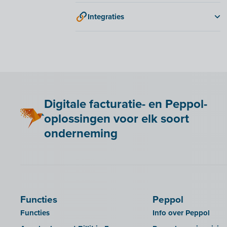
Exact Online
Integraties
E-boekhouden
2BA
Moneybird
Adminpulse
Snelstart
ANAF
Anlisa
Bancontact Pay Wero
Digitale facturatie- en Peppol-
Be Paid
oplossingen voor elk soort
Billit koppelen met je webshop
onderneming
Bookingplanner by Stardekk
Calabi
Car-Pass
Cashplannr
Functies
Peppol
CEBEO
Functies
Info over Peppol
Clockify