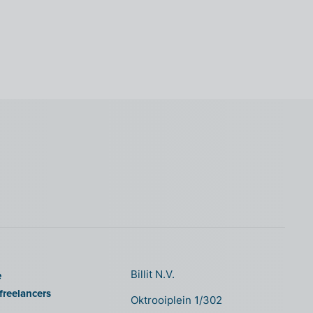
e
Billit N.V.
freelancers
Oktrooiplein 1/302