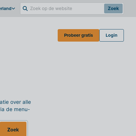
erland
Zoek
Probeer gratis
Login
tie over alle
 via de menu-
Zoek