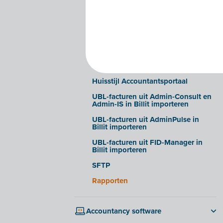
toe aan mijn kantoor?
Dossiers
Exporteren naar de
boekhoudsoftware
Rechten beheren van je
dossierbeheerders
Huisstijl Accountantsportaal
UBL-facturen uit Admin-Consult en
Admin-IS in Billit importeren
UBL-facturen uit AdminPulse in
Billit importeren
UBL-facturen uit FID-Manager in
Billit importeren
SFTP
Rapporten
Accountancy software