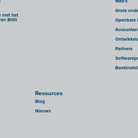
g
Mkb's
Grote ond
 met het
an Billit
Openbare i
Accountan
Ontwikkel
Partners
Softwarepr
Bankinstel
Resources
Blog
Nieuws