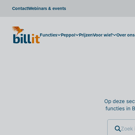
Contact
Webinars & events
Functies
Peppol
Prijzen
Voor wie?
Over ons
Op deze sect
functies in 