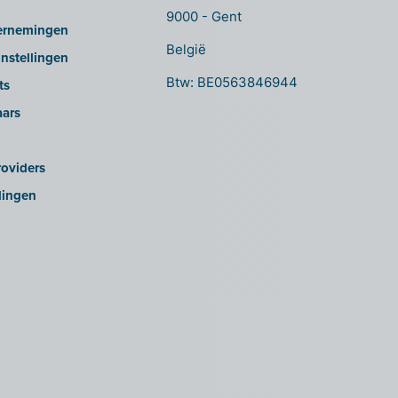
9000 - Gent
ernemingen
België
nstellingen
Btw: BE0563846944
ts
aars
oviders
lingen