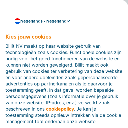
Nederlands - Nederland
Kies jouw cookies
Hoe kunnen we je helpen?
Help-artikelen
Billit NV maakt op haar website gebruik van
technologieën zoals cookies. Functionele cookies zijn
Op deze sectie van de Billit-website vind je
nodig voor het goed functioneren van de website en
handleidingen en informatie over alle functies in Billit.
kunnen niet worden geweigerd. Billit maakt ook
Je kan help-artikelen vinden via de zoekfunctie of via
gebruik van cookies ter verbetering van deze website
de menu-structuur links.
en voor andere doeleinden zoals gepersonaliseerde
advertenties op partnerkanalen als je daarvoor je
Zoek
toestemming geeft. In dat geval worden bepaalde
persoonsgegevens (zoals informatie over je gebruik
van onze website, IP-adres, enz.) verwerkt zoals
beschreven in ons
cookiepolicy
. Je kan je
Identiteitsverificatie
toestemming steeds opnieuw intrekken via de cookie
management tool onderaan onze website.
Voor Nederlandse bedrijven