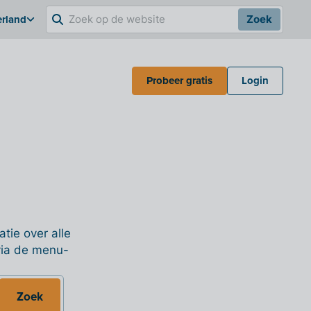
erland
Zoek
Probeer gratis
Login
tie over alle
 via de menu-
Zoek