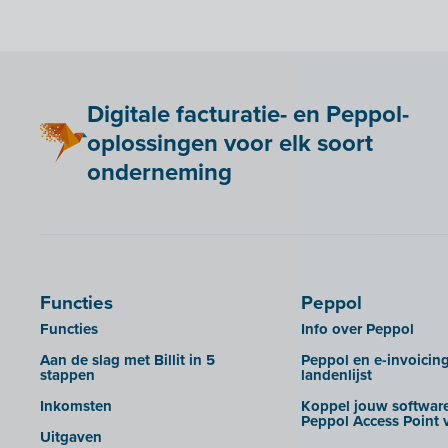
Adminpulse
Snelstart
Exporteren naar de
ANAF
boekhoudsoftware
Anlisa
Rechten beheren van je
dossierbeheerders
Bancontact Pay Wero
Digitale facturatie- en Peppol-
Huisstijl Accountantsportaal
Be Paid
oplossingen voor elk soort
UBL-facturen uit Admin-Consult en
Billit koppelen met je webshop
Admin-IS in Billit importeren
onderneming
Bookingplanner by Stardekk
UBL-facturen uit AdminPulse in
Billit importeren
Calabi
UBL-facturen uit FID-Manager in
Car-Pass
Billit importeren
Cashplannr
SFTP
Functies
Peppol
CEBEO
Rapporten
Functies
Info over Peppol
Clockify
Aan de slag met Billit in 5
Peppol en e-invoicin
Creative Shelter
stappen
landenlijst
Doccle
Inkomsten
Koppel jouw software
Peppol Access Point v
GetMyInvoices
Uitgaven