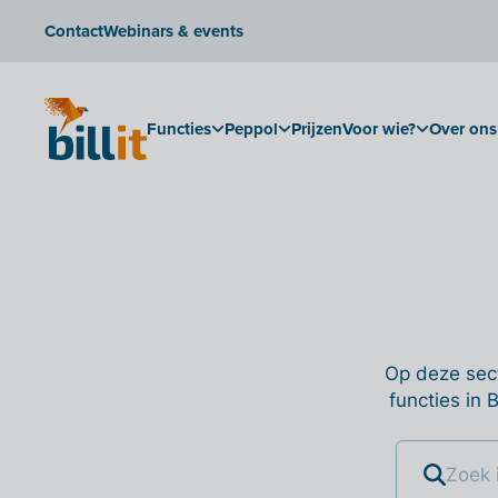
Contact
Webinars & events
Functies
Peppol
Prijzen
Voor wie?
Over ons
Op deze sect
functies in 