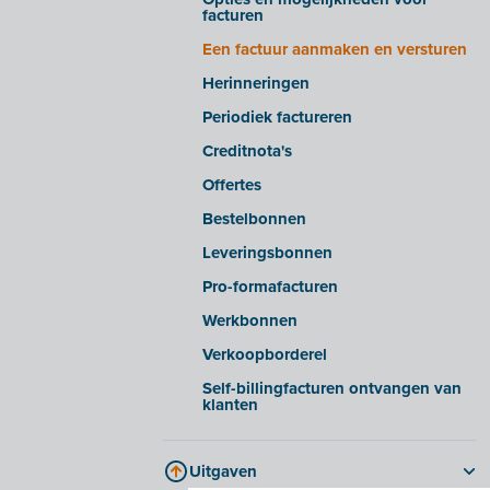
facturen
Geavanceerde instellingen
Een factuur aanmaken en versturen
E-facturen ontvangen van bepaalde
leveranciers
Herinneringen
E-facturen exporteren/importeren uit
Periodiek factureren
bepaalde softwarepakketten
Creditnota's
Offertes
Bestelbonnen
Leveringsbonnen
Pro-formafacturen
Werkbonnen
Verkoopborderel
Self-billingfacturen ontvangen van
klanten
Uitgaven