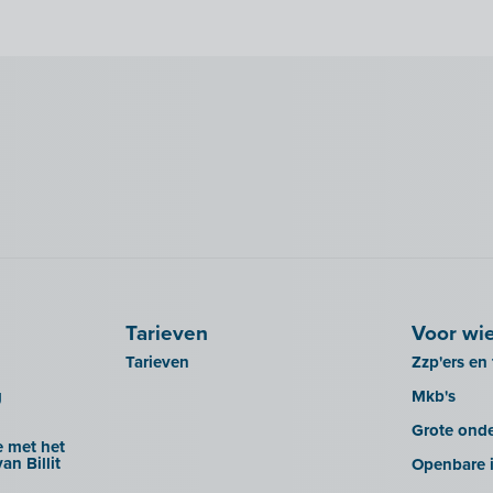
Tarieven
Voor wi
Tarieven
Zzp'ers en 
g
Mkb's
Grote ond
 met het
an Billit
Openbare i