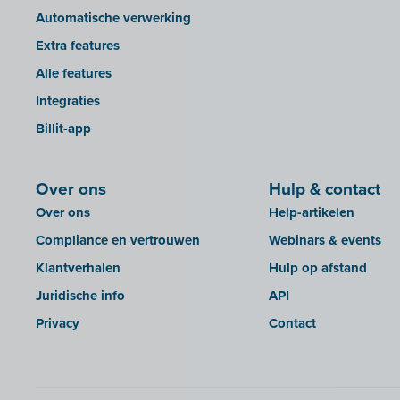
Impressto
Automatische verwerking
KBC Mobile
Extra features
KBC Touch
Alle features
KSeF
Integraties
Lightspeed POS Retail & Restaurant
Billit-app
Mini Hotel
Mollie
Over ons
Hulp & contact
OutSmart
Over ons
Help-artikelen
QR-codes
Compliance en vertrouwen
Webinars & events
Rexel
Klantverhalen
Hulp op afstand
Robaws
Juridische info
API
Scribo
Privacy
Contact
SDI
Shopify-kassasysteem