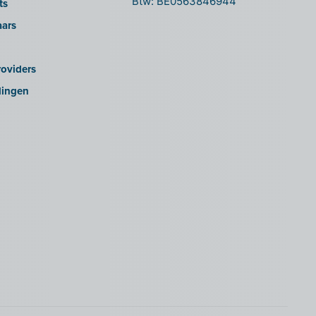
Btw: BE0563846944
ts
aars
oviders
lingen