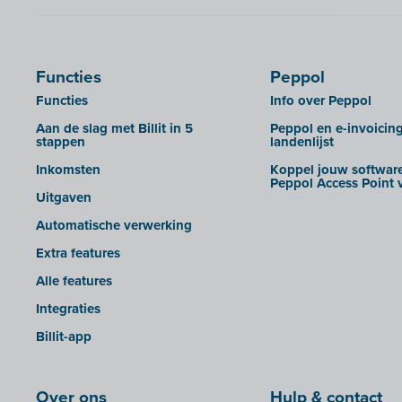
Calabi
UBL-facturen uit FID-Manager in
Car-Pass
Billit importeren
Cashplannr
SFTP
Functies
Peppol
CEBEO
Rapporten
Functies
Info over Peppol
Clockify
Aan de slag met Billit in 5
Peppol en e-invoicin
Creative Shelter
stappen
landenlijst
Doccle
Inkomsten
Koppel jouw software
Peppol Access Point v
GetMyInvoices
Uitgaven
Impressto
Automatische verwerking
KBC Mobile
Extra features
KBC Touch
Alle features
KSeF
Integraties
Lightspeed POS Retail & Restaurant
Billit-app
Mini Hotel
Mollie
Over ons
Hulp & contact