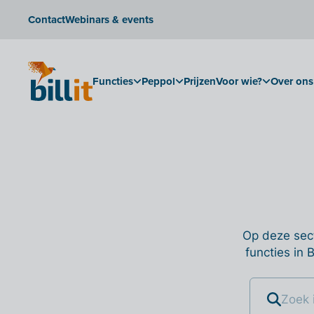
Contact
Webinars & events
Functies
Peppol
Prijzen
Voor wie?
Over ons
Op deze sect
functies in 