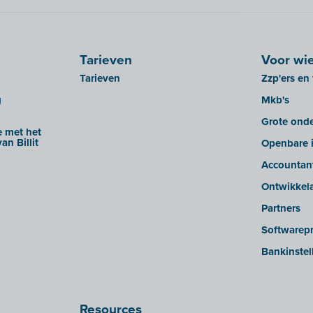
Tarieven
Voor wi
Tarieven
Zzp'ers en 
g
Mkb's
Grote ond
 met het
an Billit
Openbare i
Accountan
Ontwikkel
Partners
Softwarepr
Bankinstel
Resources