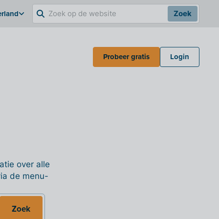
erland
Zoek
Probeer gratis
Login
tie over alle
 via de menu-
Zoek