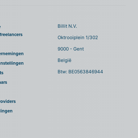
e
Billit N.V.
freelancers
Oktrooiplein 1/302
9000 - Gent
ernemingen
België
nstellingen
Btw: BE0563846944
ts
aars
oviders
lingen