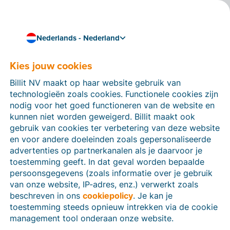
Nederlands - Nederland
Kies jouw cookies
Hoe kunnen we je helpen?
Help-artikelen
Billit NV maakt op haar website gebruik van
technologieën zoals cookies. Functionele cookies zijn
Op deze sectie van de Billit-website vind je
nodig voor het goed functioneren van de website en
handleidingen en informatie over alle functies in Billit.
kunnen niet worden geweigerd. Billit maakt ook
Je kan help-artikelen vinden via de zoekfunctie of via
gebruik van cookies ter verbetering van deze website
de menu-structuur links.
en voor andere doeleinden zoals gepersonaliseerde
advertenties op partnerkanalen als je daarvoor je
Zoek
toestemming geeft. In dat geval worden bepaalde
persoonsgegevens (zoals informatie over je gebruik
van onze website, IP-adres, enz.) verwerkt zoals
beschreven in ons
cookiepolicy
. Je kan je
Identiteitsverificatie
toestemming steeds opnieuw intrekken via de cookie
management tool onderaan onze website.
Voor Nederlandse bedrijven