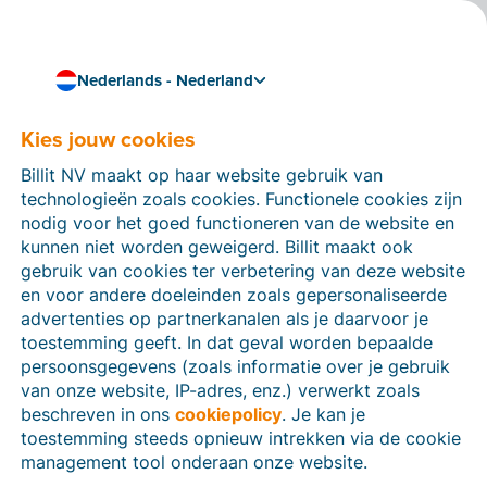
Nederlands - Nederland
Kies jouw cookies
Hoe kunnen we je helpen?
Help-artikelen
Billit NV maakt op haar website gebruik van
technologieën zoals cookies. Functionele cookies zijn
Op deze sectie van de Billit-website vind je
nodig voor het goed functioneren van de website en
handleidingen en informatie over alle functies in Billit.
kunnen niet worden geweigerd. Billit maakt ook
Je kan help-artikelen vinden via de zoekfunctie of via
gebruik van cookies ter verbetering van deze website
de menu-structuur links.
en voor andere doeleinden zoals gepersonaliseerde
advertenties op partnerkanalen als je daarvoor je
Zoek
toestemming geeft. In dat geval worden bepaalde
persoonsgegevens (zoals informatie over je gebruik
van onze website, IP-adres, enz.) verwerkt zoals
beschreven in ons
cookiepolicy
. Je kan je
Identiteitsverificatie
toestemming steeds opnieuw intrekken via de cookie
management tool onderaan onze website.
Voor Nederlandse bedrijven