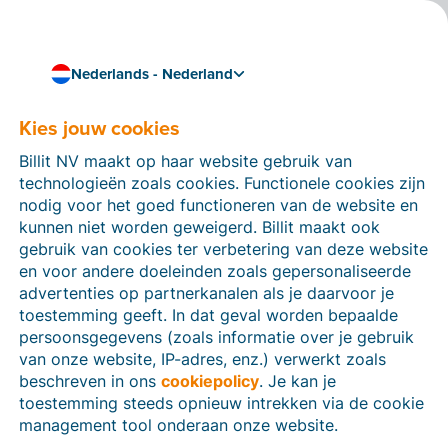
Nederlands - Nederland
Kies jouw cookies
Hoe kunnen we je helpen?
Help-artikelen
Billit NV maakt op haar website gebruik van
technologieën zoals cookies. Functionele cookies zijn
Op deze sectie van de Billit-website vind je
nodig voor het goed functioneren van de website en
handleidingen en informatie over alle functies in Billit.
kunnen niet worden geweigerd. Billit maakt ook
Je kan help-artikelen vinden via de zoekfunctie of via
gebruik van cookies ter verbetering van deze website
de menu-structuur links.
en voor andere doeleinden zoals gepersonaliseerde
advertenties op partnerkanalen als je daarvoor je
Zoek
toestemming geeft. In dat geval worden bepaalde
persoonsgegevens (zoals informatie over je gebruik
van onze website, IP-adres, enz.) verwerkt zoals
beschreven in ons
cookiepolicy
. Je kan je
Identiteitsverificatie
toestemming steeds opnieuw intrekken via de cookie
management tool onderaan onze website.
Voor Nederlandse bedrijven