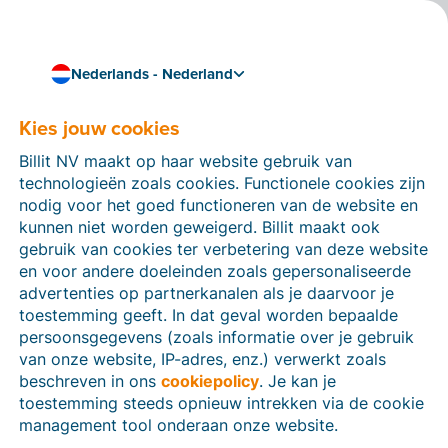
Nederlands - Nederland
Kies jouw cookies
Hoe kunnen we je helpen?
Help-artikelen
Billit NV maakt op haar website gebruik van
technologieën zoals cookies. Functionele cookies zijn
Op deze sectie van de Billit-website vind je
nodig voor het goed functioneren van de website en
handleidingen en informatie over alle functies in Billit.
kunnen niet worden geweigerd. Billit maakt ook
Je kan help-artikelen vinden via de zoekfunctie of via
gebruik van cookies ter verbetering van deze website
de menu-structuur links.
en voor andere doeleinden zoals gepersonaliseerde
advertenties op partnerkanalen als je daarvoor je
Zoek
toestemming geeft. In dat geval worden bepaalde
persoonsgegevens (zoals informatie over je gebruik
van onze website, IP-adres, enz.) verwerkt zoals
beschreven in ons
cookiepolicy
. Je kan je
Identiteitsverificatie
toestemming steeds opnieuw intrekken via de cookie
management tool onderaan onze website.
Voor Nederlandse bedrijven