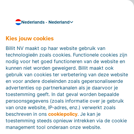
Nederlands - Nederland
Kies jouw cookies
Hoe kunnen we je helpen?
Help-artikelen
Billit NV maakt op haar website gebruik van
technologieën zoals cookies. Functionele cookies zijn
Op deze sectie van de Billit-website vind je
nodig voor het goed functioneren van de website en
handleidingen en informatie over alle functies in Billit.
kunnen niet worden geweigerd. Billit maakt ook
Je kan help-artikelen vinden via de zoekfunctie of via
gebruik van cookies ter verbetering van deze website
de menu-structuur links.
en voor andere doeleinden zoals gepersonaliseerde
advertenties op partnerkanalen als je daarvoor je
Zoek
toestemming geeft. In dat geval worden bepaalde
persoonsgegevens (zoals informatie over je gebruik
van onze website, IP-adres, enz.) verwerkt zoals
beschreven in ons
cookiepolicy
. Je kan je
Identiteitsverificatie
toestemming steeds opnieuw intrekken via de cookie
management tool onderaan onze website.
Voor Nederlandse bedrijven