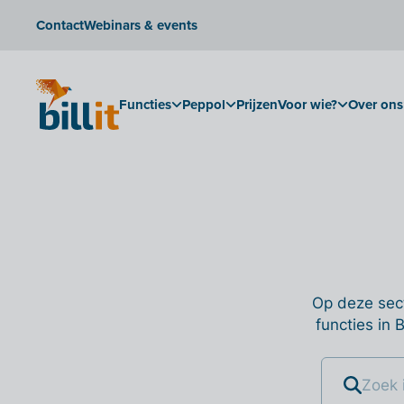
Contact
Webinars & events
Functies
Peppol
Prijzen
Voor wie?
Over ons
Op deze sect
functies in 