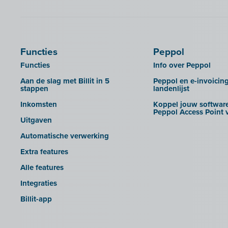
Billit importeren
Calabi
UBL-facturen uit FID-Manager in
Car-Pass
Billit importeren
Cashplannr
SFTP
Functies
Peppol
CEBEO
Rapporten
Functies
Info over Peppol
Clockify
Aan de slag met Billit in 5
Peppol en e-invoicin
Creative Shelter
stappen
landenlijst
Doccle
Inkomsten
Koppel jouw software
Peppol Access Point v
GetMyInvoices
Uitgaven
Impressto
Automatische verwerking
KBC Mobile
Extra features
KBC Touch
Alle features
KSeF
Integraties
Lightspeed POS Retail & Restaurant
Billit-app
Mini Hotel