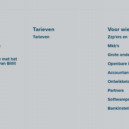
Tarieven
Voor wi
Tarieven
Zzp'ers en 
g
Mkb's
Grote ond
 met het
an Billit
Openbare i
Accountan
Ontwikkel
Partners
Softwarepr
Bankinstel