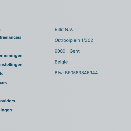
e
Billit N.V.
freelancers
Oktrooiplein 1/302
9000 - Gent
ernemingen
België
nstellingen
Btw: BE0563846944
ts
aars
oviders
lingen