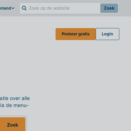
erland
Zoek
Probeer gratis
Login
tie over alle
 via de menu-
Zoek