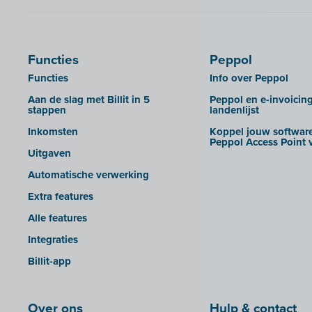
Calabi
UBL-facturen uit FID-Manager in
Car-Pass
Billit importeren
Cashplannr
SFTP
Functies
Peppol
CEBEO
Rapporten
Functies
Info over Peppol
Clockify
Aan de slag met Billit in 5
Peppol en e-invoicin
Creative Shelter
stappen
landenlijst
Doccle
Inkomsten
Koppel jouw software
Peppol Access Point v
GetMyInvoices
Uitgaven
Impressto
Automatische verwerking
KBC Mobile
Extra features
KBC Touch
Alle features
KSeF
Integraties
Lightspeed POS Retail & Restaurant
Billit-app
Mini Hotel
Mollie
Over ons
Hulp & contact