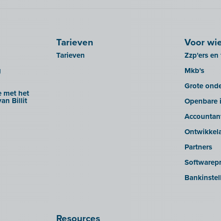
Tarieven
Voor wi
Tarieven
Zzp'ers en 
g
Mkb's
Grote ond
 met het
an Billit
Openbare i
Accountan
Ontwikkel
Partners
Softwarepr
Bankinstel
Resources