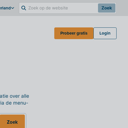
erland
Zoek
Probeer gratis
Login
tie over alle
 via de menu-
Zoek