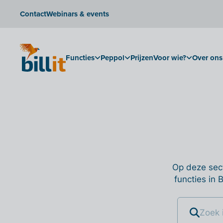
Contact
Webinars & events
Functies
Peppol
Prijzen
Voor wie?
Over ons
Op deze sect
functies in 