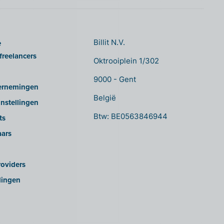
e
Billit N.V.
freelancers
Oktrooiplein 1/302
9000 - Gent
ernemingen
België
nstellingen
Btw: BE0563846944
ts
aars
oviders
lingen