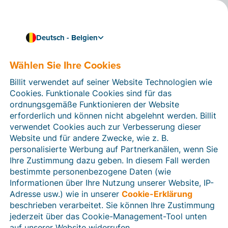
Deutsch - Belgien
Wählen Sie Ihre Cookies
Wie können wir Ihnen helfen?
Hilfeartikel
Billit verwendet auf seiner Website Technologien wie
Cookies. Funktionale Cookies sind für das
In diesem Bereich der Billit-Website finden Sie
ordnungsgemäße Funktionieren der Website
Anleitungen und Informationen zu allen Funktionen von
erforderlich und können nicht abgelehnt werden. Billit
Billit. Sie können Hilfeartikel über die Suchfunktion
verwendet Cookies auch zur Verbesserung dieser
oder über die Menüstruktur auf der linken Seite finden.
Website und für andere Zwecke, wie z. B.
personalisierte Werbung auf Partnerkanälen, wenn Sie
Suchen
Ihre Zustimmung dazu geben. In diesem Fall werden
bestimmte personenbezogene Daten (wie
Informationen über Ihre Nutzung unserer Website, IP-
Adresse usw.) wie in unserer
Cookie-Erklärung
Verifizierung der Identität
beschrieben verarbeitet. Sie können Ihre Zustimmung
jederzeit über das Cookie-Management-Tool unten
Für belgische Unternehmen
auf unserer Website widerrufen.