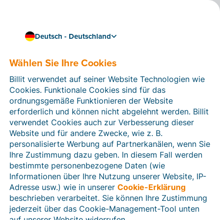
Deutsch - Deutschland
Wählen Sie Ihre Cookies
Wie können wir Ihnen helfen?
Hilfeartikel
Billit verwendet auf seiner Website Technologien wie
Cookies. Funktionale Cookies sind für das
In diesem Bereich der Billit-Website finden Sie
ordnungsgemäße Funktionieren der Website
Anleitungen und Informationen zu allen Funktionen von
erforderlich und können nicht abgelehnt werden. Billit
Billit. Sie können Hilfeartikel über die Suchfunktion
verwendet Cookies auch zur Verbesserung dieser
oder über die Menüstruktur auf der linken Seite finden.
Website und für andere Zwecke, wie z. B.
personalisierte Werbung auf Partnerkanälen, wenn Sie
Suchen
Ihre Zustimmung dazu geben. In diesem Fall werden
bestimmte personenbezogene Daten (wie
Informationen über Ihre Nutzung unserer Website, IP-
Adresse usw.) wie in unserer
Cookie-Erklärung
Verifizierung der Identität
beschrieben verarbeitet. Sie können Ihre Zustimmung
jederzeit über das Cookie-Management-Tool unten
Für Unternehmen aus Deutschland / Österreich /
Schweiz
auf unserer Website widerrufen.