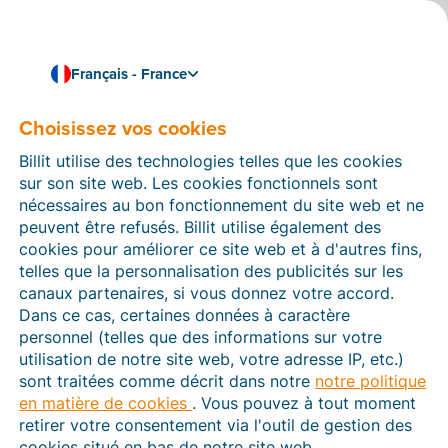
Français - France
Choisissez vos cookies
Comment pouvons-nous vous aider ?
Articles d’aide
Billit utilise des technologies telles que les cookies
sur son site web. Les cookies fonctionnels sont
Dans cette section du site Web Billit, vous trouverez
nécessaires au bon fonctionnement du site web et ne
des manuels et des informations sur toutes les
peuvent être refusés. Billit utilise également des
fonctions de Billit. Vous pouvez trouver des articles
cookies pour améliorer ce site web et à d'autres fins,
d’aide via le moteur de recherche ou le menu structuré
telles que la personnalisation des publicités sur les
à gauche.
canaux partenaires, si vous donnez votre accord.
Dans ce cas, certaines données à caractère
Cherchez
personnel (telles que des informations sur votre
utilisation de notre site web, votre adresse IP, etc.)
sont traitées comme décrit dans notre
notre politique
en matière de cookies
. Vous pouvez à tout moment
Plateforme Agréée
retirer votre consentement via l'outil de gestion des
cookies situé en bas de notre site web.