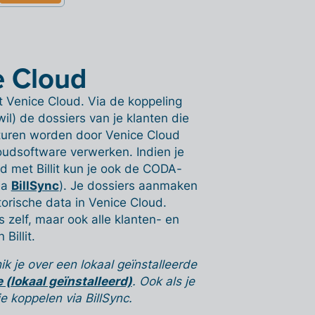
e Cloud
t Venice Cloud. Via de koppeling
wil) de dossiers van je klanten die
cturen worden door Venice Cloud
oudsoftware verwerken. Indien je
met Billit kun je ook de CODA-
ia
BillSync
). Je dossiers aanmaken
storische data in Venice Cloud.
 zelf, maar ook alle klanten- en
Billit.
k je over een lokaal geïnstalleerde
 (lokaal geïnstalleerd)
. Ook als je
 koppelen via BillSync.