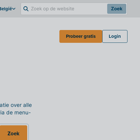
België
Zoek
Probeer gratis
Login
tie over alle
 via de menu-
Zoek