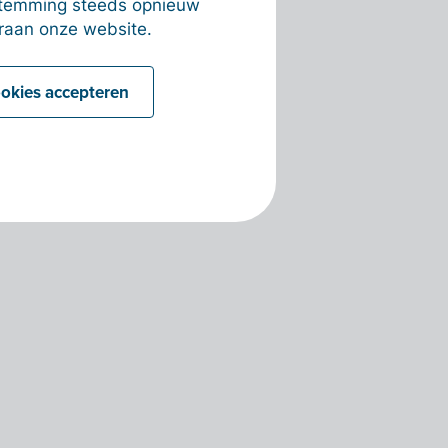
estemming steeds opnieuw
raan onze website.
ookies accepteren