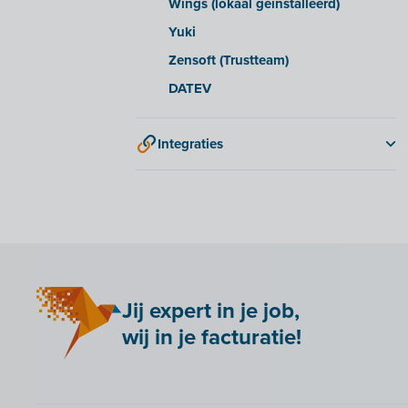
Wings (lokaal geïnstalleerd)
Yuki
Zensoft (Trustteam)
DATEV
Integraties
2BA
Adminpulse
Amazon S3
ANAF
Anlisa
Jij expert in je job,
Bancontact Pay Wero
wij in je facturatie!
Be Paid
Billit koppelen met je webshop
Bookingplanner by Stardekk