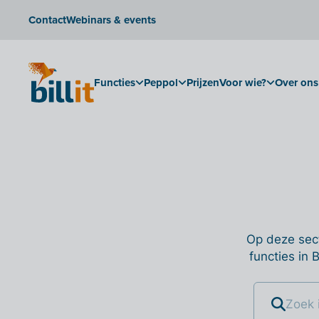
Contact
Webinars & events
Functies
Peppol
Prijzen
Voor wie?
Over ons
Op deze sect
functies in 