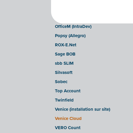
LEXAct (Acta-B)
Octopus
OfficeM (IntraDev)
Popsy (Allegro)
ROX-E.Net
Sage BOB
sbb SLIM
Silvasoft
Sobec
Top Account
Twinfield
Venice (installation sur site)
Venice Cloud
VERO Count