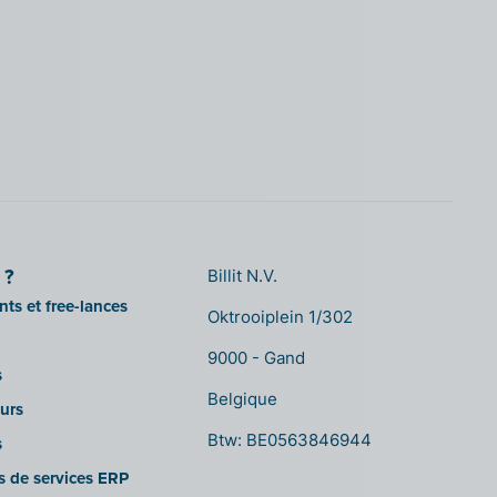
 ?
Billit N.V.
ts et free-lances
Oktrooiplein 1/302
9000 - Gand
s
Belgique
urs
Btw: BE0563846944
s
es de services ERP