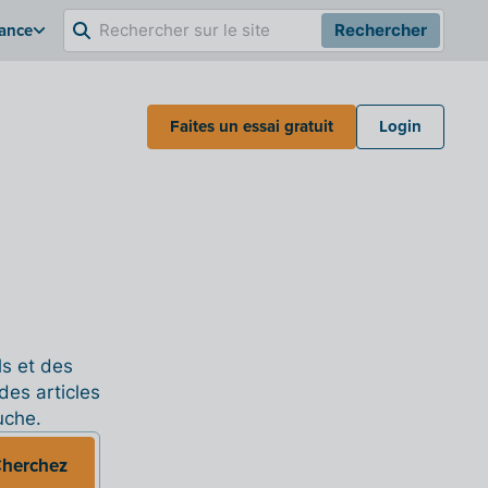
rance
Rechercher
Faites un essai gratuit
Login
ls et des
des articles
uche.
herchez