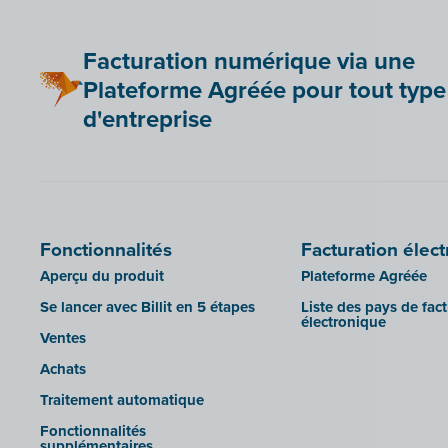
Be Paid
Lier Billit à votre boutique en ligne
Facturation numérique via une
Bookingplanner by Stardekk
Plateforme Agréée pour tout type
Car-Pass
d'entreprise
Cashplannr
CEBEO
Clockify
Doccle
Fonctionnalités
Facturation élec
GetMyInvoices
Aperçu du produit
Plateforme Agréée
Impressto
Se lancer avec Billit en 5 étapes
Liste des pays de fac
CBC Mobile
électronique
Ventes
CBC Touch
Achats
KSeF
Traitement automatique
Lightspeed POS Retail & Restaurant
Fonctionnalités
Mollie
supplémentaires