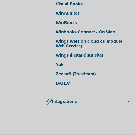
Visual Books
WinAuditor
WinBooks
Winbooks Connect - On Web
Wings (version cloud ou module
Web Service)
Wings (installé sur site)
Yuki
Zensoft (Trustteam)
DATEV
Intégrations
Adminpulse
Anlisa
Bancontact Pay Wero