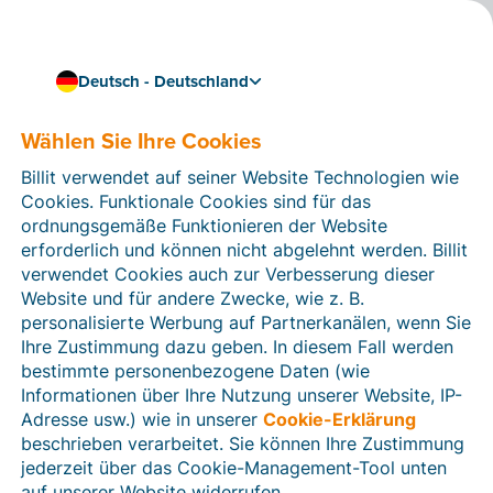
Deutsch - Deutschland
Wählen Sie Ihre Cookies
Wie können wir Ihnen helfen?
Hilfeartikel
Billit verwendet auf seiner Website Technologien wie
Cookies. Funktionale Cookies sind für das
In diesem Bereich der Billit-Website finden Sie
ordnungsgemäße Funktionieren der Website
Anleitungen und Informationen zu allen Funktionen von
erforderlich und können nicht abgelehnt werden. Billit
Billit. Sie können Hilfeartikel über die Suchfunktion
verwendet Cookies auch zur Verbesserung dieser
oder über die Menüstruktur auf der linken Seite finden.
Website und für andere Zwecke, wie z. B.
personalisierte Werbung auf Partnerkanälen, wenn Sie
Suchen
Ihre Zustimmung dazu geben. In diesem Fall werden
bestimmte personenbezogene Daten (wie
Informationen über Ihre Nutzung unserer Website, IP-
Adresse usw.) wie in unserer
Cookie-Erklärung
Verifizierung der Identität
beschrieben verarbeitet. Sie können Ihre Zustimmung
jederzeit über das Cookie-Management-Tool unten
Für Unternehmen aus Deutschland / Österreich /
Schweiz
auf unserer Website widerrufen.