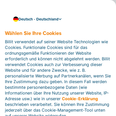
Deutsch - Deutschland
Wählen Sie Ihre Cookies
Wie können wir Ihnen helfen?
Hilfeartikel
Billit verwendet auf seiner Website Technologien wie
Cookies. Funktionale Cookies sind für das
In diesem Bereich der Billit-Website finden Sie
ordnungsgemäße Funktionieren der Website
Anleitungen und Informationen zu allen Funktionen von
erforderlich und können nicht abgelehnt werden. Billit
Billit. Sie können Hilfeartikel über die Suchfunktion
verwendet Cookies auch zur Verbesserung dieser
oder über die Menüstruktur auf der linken Seite finden.
Website und für andere Zwecke, wie z. B.
personalisierte Werbung auf Partnerkanälen, wenn Sie
Suchen
Ihre Zustimmung dazu geben. In diesem Fall werden
bestimmte personenbezogene Daten (wie
Informationen über Ihre Nutzung unserer Website, IP-
Adresse usw.) wie in unserer
Cookie-Erklärung
Verifizierung der Identität
beschrieben verarbeitet. Sie können Ihre Zustimmung
jederzeit über das Cookie-Management-Tool unten
Für Unternehmen aus Deutschland / Österreich /
Schweiz
auf unserer Website widerrufen.