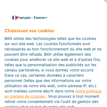
Français - France
Choisissez vos cookies
Comment pouvons-nous vous aider ?
Articles d’aide
Billit utilise des technologies telles que les cookies
sur son site web. Les cookies fonctionnels sont
Dans cette section du site Web Billit, vous trouverez
nécessaires au bon fonctionnement du site web et ne
des manuels et des informations sur toutes les
peuvent être refusés. Billit utilise également des
fonctions de Billit. Vous pouvez trouver des articles
cookies pour améliorer ce site web et à d'autres fins,
d’aide via le moteur de recherche ou le menu structuré
telles que la personnalisation des publicités sur les
à gauche.
canaux partenaires, si vous donnez votre accord.
Dans ce cas, certaines données à caractère
Cherchez
personnel (telles que des informations sur votre
utilisation de notre site web, votre adresse IP, etc.)
sont traitées comme décrit dans notre
notre politique
en matière de cookies
. Vous pouvez à tout moment
Plateforme Agréée
retirer votre consentement via l'outil de gestion des
cookies situé en bas de notre site web.