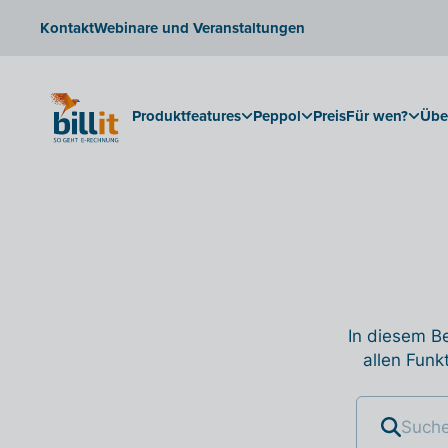
Kontakt
Webinare und Veranstaltungen
Produktfeatures
Peppol
Preis
Für wen?
Übe
In diesem Be
allen Funk