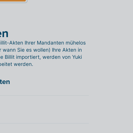
en
illit-Akten Ihrer Mandanten mühelos
r wann Sie es wollen) Ihre Akten in
Billit importiert, werden von Yuki
beitet werden.
hten