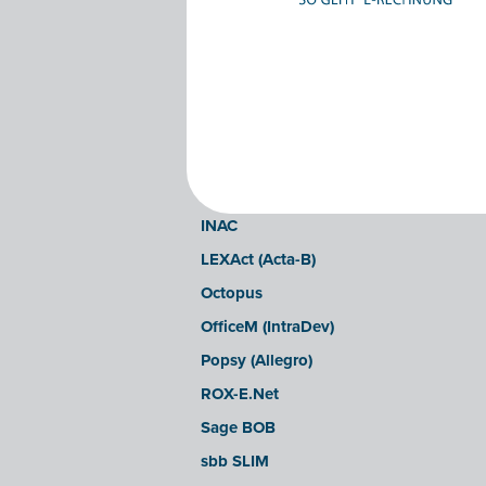
Clearfacts
Exact ProAcc
Expert/M Plus
Expert/M (Cloud-Verzion)
Horus
Illicosoft (Attilisima)
INAC
LEXAct (Acta-B)
Octopus
OfficeM (IntraDev)
Popsy (Allegro)
ROX-E.Net
Sage BOB
sbb SLIM