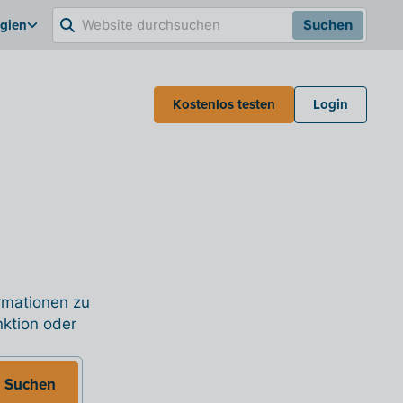
lgien
Suchen
Kostenlos testen
Login
ormationen zu
nktion oder
Suchen