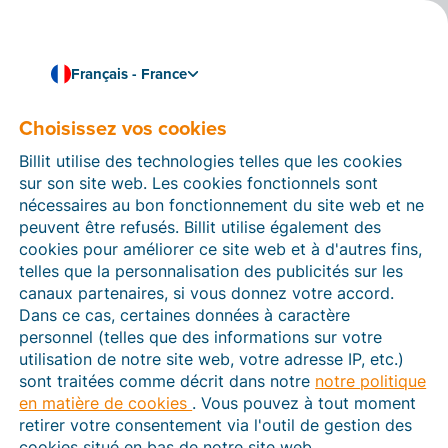
Français - France
Choisissez vos cookies
Comment pouvons-nous vous aider ?
Articles d’aide
Billit utilise des technologies telles que les cookies
sur son site web. Les cookies fonctionnels sont
Dans cette section du site Web Billit, vous trouverez
nécessaires au bon fonctionnement du site web et ne
des manuels et des informations sur toutes les
peuvent être refusés. Billit utilise également des
fonctions de Billit. Vous pouvez trouver des articles
cookies pour améliorer ce site web et à d'autres fins,
d’aide via le moteur de recherche ou le menu structuré
telles que la personnalisation des publicités sur les
à gauche.
canaux partenaires, si vous donnez votre accord.
Dans ce cas, certaines données à caractère
Cherchez
personnel (telles que des informations sur votre
utilisation de notre site web, votre adresse IP, etc.)
sont traitées comme décrit dans notre
notre politique
en matière de cookies
. Vous pouvez à tout moment
Plateforme Agréée
retirer votre consentement via l'outil de gestion des
cookies situé en bas de notre site web.