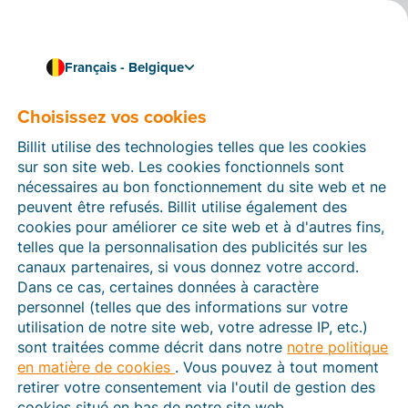
Français - Belgique
Choisissez vos cookies
Comment pouvons-nous vous aider ?
Articles d’aide
Billit utilise des technologies telles que les cookies
sur son site web. Les cookies fonctionnels sont
Dans cette section du site Web Billit, vous trouverez
nécessaires au bon fonctionnement du site web et ne
des manuels et des informations sur toutes les
peuvent être refusés. Billit utilise également des
fonctions de Billit. Vous pouvez trouver des articles
cookies pour améliorer ce site web et à d'autres fins,
d’aide via le moteur de recherche ou le menu structuré
telles que la personnalisation des publicités sur les
à gauche.
canaux partenaires, si vous donnez votre accord.
Dans ce cas, certaines données à caractère
Cherchez
personnel (telles que des informations sur votre
utilisation de notre site web, votre adresse IP, etc.)
sont traitées comme décrit dans notre
notre politique
en matière de cookies
. Vous pouvez à tout moment
Peppol
retirer votre consentement via l'outil de gestion des
cookies situé en bas de notre site web.