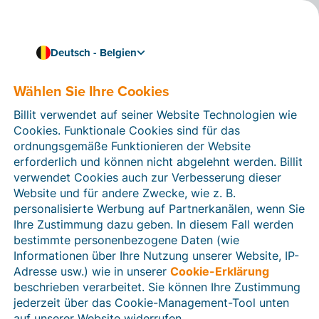
Deutsch - Belgien
Wählen Sie Ihre Cookies
Wie können wir Ihnen helfen?
Hilfeartikel
Billit verwendet auf seiner Website Technologien wie
Cookies. Funktionale Cookies sind für das
In diesem Bereich der Billit-Website finden Sie
ordnungsgemäße Funktionieren der Website
Anleitungen und Informationen zu allen Funktionen von
erforderlich und können nicht abgelehnt werden. Billit
Billit. Sie können Hilfeartikel über die Suchfunktion
verwendet Cookies auch zur Verbesserung dieser
oder über die Menüstruktur auf der linken Seite finden.
Website und für andere Zwecke, wie z. B.
personalisierte Werbung auf Partnerkanälen, wenn Sie
Suchen
Ihre Zustimmung dazu geben. In diesem Fall werden
bestimmte personenbezogene Daten (wie
Informationen über Ihre Nutzung unserer Website, IP-
Adresse usw.) wie in unserer
Cookie-Erklärung
Verifizierung der Identität
beschrieben verarbeitet. Sie können Ihre Zustimmung
jederzeit über das Cookie-Management-Tool unten
Für belgische Unternehmen
auf unserer Website widerrufen.