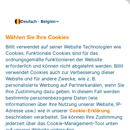
Deutsch - Belgien
Wählen Sie Ihre Cookies
Wie können wir Ihnen helfen?
Hilfeartikel
Billit verwendet auf seiner Website Technologien wie
Cookies. Funktionale Cookies sind für das
In diesem Bereich der Billit-Website finden Sie
ordnungsgemäße Funktionieren der Website
Anleitungen und Informationen zu allen Funktionen von
erforderlich und können nicht abgelehnt werden. Billit
Billit. Sie können Hilfeartikel über die Suchfunktion
verwendet Cookies auch zur Verbesserung dieser
oder über die Menüstruktur auf der linken Seite finden.
Website und für andere Zwecke, wie z. B.
personalisierte Werbung auf Partnerkanälen, wenn Sie
Suchen
Ihre Zustimmung dazu geben. In diesem Fall werden
bestimmte personenbezogene Daten (wie
Informationen über Ihre Nutzung unserer Website, IP-
Adresse usw.) wie in unserer
Cookie-Erklärung
Verifizierung der Identität
beschrieben verarbeitet. Sie können Ihre Zustimmung
jederzeit über das Cookie-Management-Tool unten
Für belgische Unternehmen
auf unserer Website widerrufen.