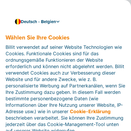
Deutsch - Belgien
Wählen Sie Ihre Cookies
Wie können wir Ihnen helfen?
Hilfeartikel
Billit verwendet auf seiner Website Technologien wie
Cookies. Funktionale Cookies sind für das
In diesem Bereich der Billit-Website finden Sie
ordnungsgemäße Funktionieren der Website
Anleitungen und Informationen zu allen Funktionen von
erforderlich und können nicht abgelehnt werden. Billit
Billit. Sie können Hilfeartikel über die Suchfunktion
verwendet Cookies auch zur Verbesserung dieser
oder über die Menüstruktur auf der linken Seite finden.
Website und für andere Zwecke, wie z. B.
personalisierte Werbung auf Partnerkanälen, wenn Sie
Suchen
Ihre Zustimmung dazu geben. In diesem Fall werden
bestimmte personenbezogene Daten (wie
Informationen über Ihre Nutzung unserer Website, IP-
Adresse usw.) wie in unserer
Cookie-Erklärung
Verifizierung der Identität
beschrieben verarbeitet. Sie können Ihre Zustimmung
jederzeit über das Cookie-Management-Tool unten
Für belgische Unternehmen
auf unserer Website widerrufen.