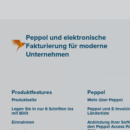
Akten
Accowin Online
CODA-Dateien exportieren
Adfinity
Exportieren in die
Admisol
Buchhaltungssoftware
Adsolut
Berechtigungen von
Peppol und elektronische
Sachbearbeitern verwalten
Adsolut (Cloud-Verzion)
Fakturierung für moderne
Corporate Design Buchhalterportal
BoCount Dynamics
Unternehmen
SFTP
Briljant
Berichte
B-Wise
Clearfacts
Exact ProAcc
Produktfeatures
Peppol
Expert/M Plus
Produktseite
Mehr über Peppol
Expert/M (Cloud-Verzion)
Legen Sie in nur 6 Schritten los
Peppol und E-Invoici
mit Billit
Länderliste
Horus
Einnahmen
Anbindung Ihrer Soft
Illicosoft (Attilisima)
den Peppol Access Po