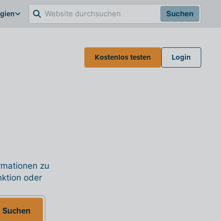
lgien
Suchen
Kostenlos testen
Login
ormationen zu
nktion oder
Suchen