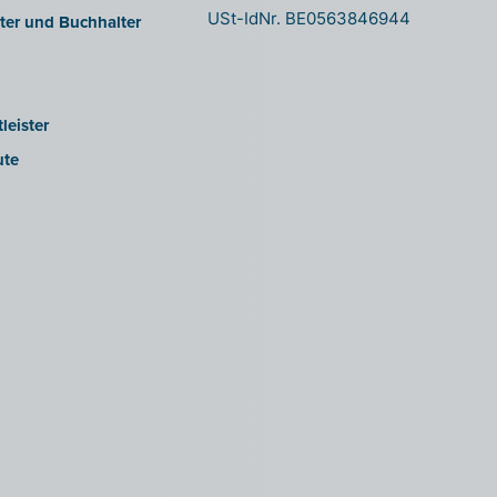
USt-IdNr. BE0563846944
ter und Buchhalter
leister
ute