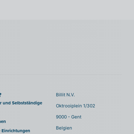
?
Billit N.V.
er und Selbstständige
Oktrooiplein 1/302
9000 - Gent
men
Belgien
e Einrichtungen