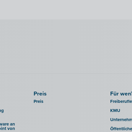
Preis
Für wen
Preis
Freiberufl
ng
KMU
Unterneh
ware an
int von
Öffentlich