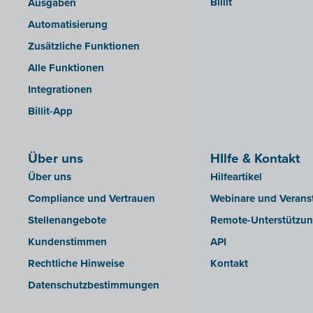
Billit
Ausgaben
INAC
Automatisierung
LEXAct (Acta-B)
Zusätzliche Funktionen
Octopus
Alle Funktionen
OfficeM (IntraDev)
Integrationen
Popsy (Allegro)
Billit-App
ROX-E.Net
Sage BOB
Über uns
sbb SLIM
HIlfe & Kontakt
Über uns
Hilfeartikel
Silvasoft
Compliance und Vertrauen
Webinare und Verans
Sobec
Stellenangebote
Remote-Unterstützu
Top Account
Kundenstimmen
API
Twinfield
Rechtliche Hinweise
Kontakt
Venice (lokale Installation)
Datenschutzbestimmungen
Venice Cloud
VERO Count