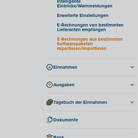
Intelligente
Registerkarte „E-Rechnung“
Einblicke/Warnmeldungen
Häufig gestellte Fragen
Erweiterte Einstellungen
E-Rechnungen von bestimmten
Lieferanten empfangen
E-Rechnungen aus bestimmten
Softwarepaketen
exportieren/importieren
Einnahmen
Optionen und Möglichkeiten für
Rechnungen
Ausgaben
Eine Rechnung erstellen und
Rechnungen
versenden
Tagebuch der Einnahmen
Gutschriften
Mahnungen
Tageseinnahmen
Kosten genehmigen
Periodische Rechnung
Dokumente
Aktuelles Rezeptbuch
Einkaufsnachweis
Gutschriften
Historie
Zahlungsmöglichkeiten in Billit
Angebote
Bank