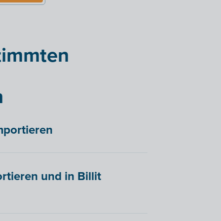
timmten
n
mportieren
ieren und in Billit