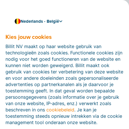
Nederlands - België
Kies jouw cookies
Hoe kunnen we je helpen?
Help-artikelen
Billit NV maakt op haar website gebruik van
technologieën zoals cookies. Functionele cookies zijn
Op deze sectie van de Billit-website vind je
nodig voor het goed functioneren van de website en
handleidingen en informatie over alle functies in Billit.
kunnen niet worden geweigerd. Billit maakt ook
Je kan help-artikelen vinden via de zoekfunctie of via
gebruik van cookies ter verbetering van deze website
de menu-structuur links.
en voor andere doeleinden zoals gepersonaliseerde
advertenties op partnerkanalen als je daarvoor je
Zoek
toestemming geeft. In dat geval worden bepaalde
persoonsgegevens (zoals informatie over je gebruik
van onze website, IP-adres, enz.) verwerkt zoals
beschreven in ons
cookiebeleid
. Je kan je
Peppol
toestemming steeds opnieuw intrekken via de cookie
management tool onderaan onze website.
Verplichte e-facturatie via Peppol januari 2026