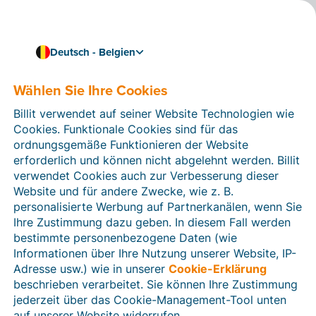
Deutsch - Belgien
Wählen Sie Ihre Cookies
Wie können wir Ihnen helfen?
Hilfeartikel
Billit verwendet auf seiner Website Technologien wie
Cookies. Funktionale Cookies sind für das
In diesem Bereich der Billit-Website finden Sie
ordnungsgemäße Funktionieren der Website
Anleitungen und Informationen zu allen Funktionen von
erforderlich und können nicht abgelehnt werden. Billit
Billit. Sie können Hilfeartikel über die Suchfunktion
verwendet Cookies auch zur Verbesserung dieser
oder über die Menüstruktur auf der linken Seite finden.
Website und für andere Zwecke, wie z. B.
personalisierte Werbung auf Partnerkanälen, wenn Sie
Suchen
Ihre Zustimmung dazu geben. In diesem Fall werden
bestimmte personenbezogene Daten (wie
Informationen über Ihre Nutzung unserer Website, IP-
Adresse usw.) wie in unserer
Cookie-Erklärung
Verifizierung der Identität
beschrieben verarbeitet. Sie können Ihre Zustimmung
jederzeit über das Cookie-Management-Tool unten
Für belgische Unternehmen
auf unserer Website widerrufen.