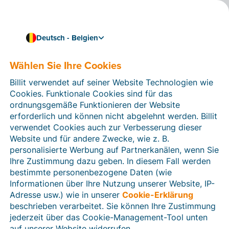
Deutsch - Belgien
Wählen Sie Ihre Cookies
Wie können wir Ihnen helfen?
Hilfeartikel
Billit verwendet auf seiner Website Technologien wie
Cookies. Funktionale Cookies sind für das
In diesem Bereich der Billit-Website finden Sie
ordnungsgemäße Funktionieren der Website
Anleitungen und Informationen zu allen Funktionen von
erforderlich und können nicht abgelehnt werden. Billit
Billit. Sie können Hilfeartikel über die Suchfunktion
verwendet Cookies auch zur Verbesserung dieser
oder über die Menüstruktur auf der linken Seite finden.
Website und für andere Zwecke, wie z. B.
personalisierte Werbung auf Partnerkanälen, wenn Sie
Suchen
Ihre Zustimmung dazu geben. In diesem Fall werden
bestimmte personenbezogene Daten (wie
Informationen über Ihre Nutzung unserer Website, IP-
Adresse usw.) wie in unserer
Cookie-Erklärung
Verifizierung der Identität
beschrieben verarbeitet. Sie können Ihre Zustimmung
jederzeit über das Cookie-Management-Tool unten
Für belgische Unternehmen
auf unserer Website widerrufen.