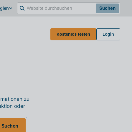
lgien
Suchen
Kostenlos testen
Login
ormationen zu
nktion oder
Suchen