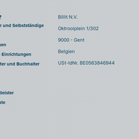
?
Billit N.V.
er und Selbstständige
Oktrooiplein 1/302
9000 - Gent
men
Belgien
e Einrichtungen
USt-IdNr. BE0563846944
ter und Buchhalter
leister
ute