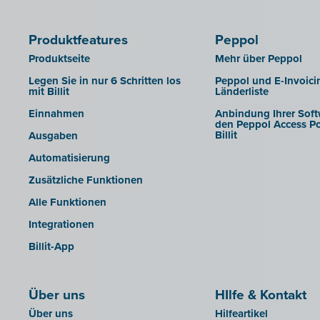
Clearfacts
Exact ProAcc
Produktfeatures
Peppol
Expert/M Plus
Produktseite
Mehr über Peppol
Expert/M (Cloud-Verzion)
Legen Sie in nur 6 Schritten los
Peppol und E-Invoici
mit Billit
Länderliste
Horus
Einnahmen
Anbindung Ihrer Soft
Illicosoft (Attilisima)
den Peppol Access Po
Billit
Ausgaben
INAC
Automatisierung
LEXAct (Acta-B)
Zusätzliche Funktionen
Octopus
Alle Funktionen
OfficeM (IntraDev)
Integrationen
Popsy (Allegro)
Billit-App
ROX-E.Net
Sage BOB
Über uns
sbb SLIM
HIlfe & Kontakt
Über uns
Hilfeartikel
Silvasoft