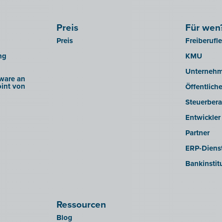
Preis
Für wen
Preis
Freiberufl
ng
KMU
Unterneh
ware an
int von
Öffentlich
Steuerbera
Entwickler
Partner
ERP-Dienst
Bankinstit
Ressourcen
Blog