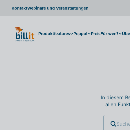
Kontakt
Webinare und Veranstaltungen
Produktfeatures
Peppol
Preis
Für wen?
Übe
In diesem Be
allen Funk