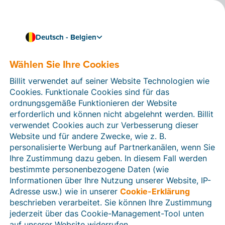
Deutsch - Belgien
Wählen Sie Ihre Cookies
Wie können wir Ihnen helfen?
Hilfeartikel
Billit verwendet auf seiner Website Technologien wie
Cookies. Funktionale Cookies sind für das
In diesem Bereich der Billit-Website finden Sie
ordnungsgemäße Funktionieren der Website
Anleitungen und Informationen zu allen Funktionen von
erforderlich und können nicht abgelehnt werden. Billit
Billit. Sie können Hilfeartikel über die Suchfunktion
verwendet Cookies auch zur Verbesserung dieser
oder über die Menüstruktur auf der linken Seite finden.
Website und für andere Zwecke, wie z. B.
personalisierte Werbung auf Partnerkanälen, wenn Sie
Suchen
Ihre Zustimmung dazu geben. In diesem Fall werden
bestimmte personenbezogene Daten (wie
Informationen über Ihre Nutzung unserer Website, IP-
Adresse usw.) wie in unserer
Cookie-Erklärung
Verifizierung der Identität
beschrieben verarbeitet. Sie können Ihre Zustimmung
jederzeit über das Cookie-Management-Tool unten
Für belgische Unternehmen
auf unserer Website widerrufen.