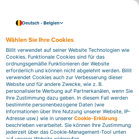
Deutsch - Belgien
Wählen Sie Ihre Cookies
Wie können wir Ihnen helfen?
Hilfeartikel
Billit verwendet auf seiner Website Technologien wie
Cookies. Funktionale Cookies sind für das
In diesem Bereich der Billit-Website finden Sie
ordnungsgemäße Funktionieren der Website
Anleitungen und Informationen zu allen Funktionen von
erforderlich und können nicht abgelehnt werden. Billit
Billit. Sie können Hilfeartikel über die Suchfunktion
verwendet Cookies auch zur Verbesserung dieser
oder über die Menüstruktur auf der linken Seite finden.
Website und für andere Zwecke, wie z. B.
personalisierte Werbung auf Partnerkanälen, wenn Sie
Suchen
Ihre Zustimmung dazu geben. In diesem Fall werden
bestimmte personenbezogene Daten (wie
Informationen über Ihre Nutzung unserer Website, IP-
Adresse usw.) wie in unserer
Cookie-Erklärung
Verifizierung der Identität
beschrieben verarbeitet. Sie können Ihre Zustimmung
jederzeit über das Cookie-Management-Tool unten
Für belgische Unternehmen
auf unserer Website widerrufen.