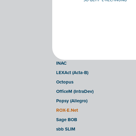
Clearfacts
Exact ProAcc
Expert/M Plus
Expert/M (Cloud-Verzion)
Horus
Illicosoft (Attilisima)
INAC
LEXAct (Acta-B)
Octopus
OfficeM (IntraDev)
Popsy (Allegro)
ROX-E.Net
Sage BOB
sbb SLIM