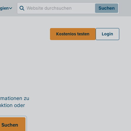
lgien
Suchen
Kostenlos testen
Login
ormationen zu
nktion oder
Suchen