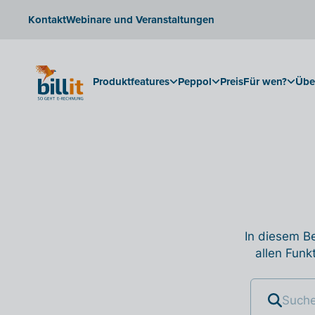
Kontakt
Webinare und Veranstaltungen
Produktfeatures
Peppol
Preis
Für wen?
Übe
In diesem Be
allen Funk