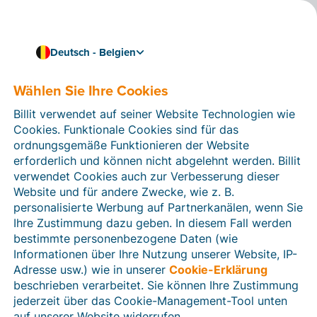
Deutsch - Belgien
Wählen Sie Ihre Cookies
Wie können wir Ihnen helfen?
Hilfeartikel
Billit verwendet auf seiner Website Technologien wie
Cookies. Funktionale Cookies sind für das
In diesem Bereich der Billit-Website finden Sie
ordnungsgemäße Funktionieren der Website
Anleitungen und Informationen zu allen Funktionen von
erforderlich und können nicht abgelehnt werden. Billit
Billit. Sie können Hilfeartikel über die Suchfunktion
verwendet Cookies auch zur Verbesserung dieser
oder über die Menüstruktur auf der linken Seite finden.
Website und für andere Zwecke, wie z. B.
personalisierte Werbung auf Partnerkanälen, wenn Sie
Suchen
Ihre Zustimmung dazu geben. In diesem Fall werden
bestimmte personenbezogene Daten (wie
Informationen über Ihre Nutzung unserer Website, IP-
Adresse usw.) wie in unserer
Cookie-Erklärung
Verifizierung der Identität
beschrieben verarbeitet. Sie können Ihre Zustimmung
jederzeit über das Cookie-Management-Tool unten
Für belgische Unternehmen
auf unserer Website widerrufen.