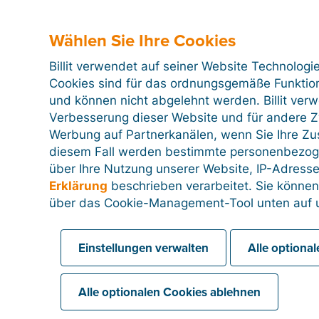
Invoice.AccountingCustomerParty.Party.PartyIdenti
Invoice.InvoicePeriod.StartDate (Date)
Wählen Sie Ihre Cookies
Invoice.InvoicePeriod.EndDate (Date)
Billit verwendet auf seiner Website Technologi
Invoice.ContractDocumentReference.ID.Text (Text
Cookies sind für das ordnungsgemäße Funktion
Invoice.DespatchDocumentReference.ID.Text (Tex
und können nicht abgelehnt werden. Billit ver
Invoice.AccountingCost (Text)
Verbesserung dieser Website und für andere Zw
Werbung auf Partnerkanälen, wenn Sie Ihre Z
Invoice.ProjectReference.ID.Text (Text)
diesem Fall werden bestimmte personenbezog
PaymentTerms (Text)
über Ihre Nutzung unserer Website, IP-Adresse
DueDate (Date)
Erklärung
beschrieben verarbeitet. Sie können
über das Cookie-Management-Tool unten auf u
Line
Einstellungen verwalten
Alle optiona
PeppolUnitCode (Text)
PeppolLineID (Text)
Alle optionalen Cookies ablehnen
Name (Text)
Description (Text)