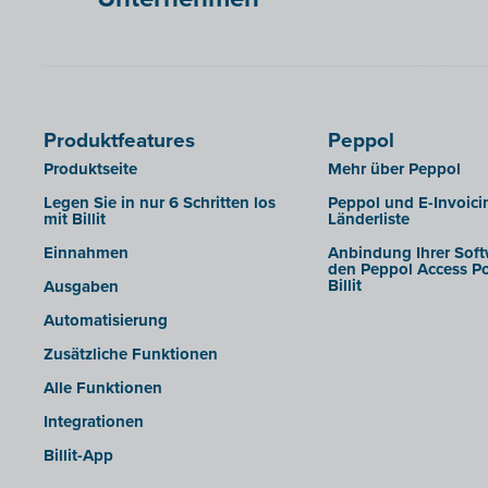
Wings (lokal installiert)
Yuki
Zensoft (Trustteam)
DATEV
Produktfeatures
Peppol
Produktseite
Mehr über Peppol
Legen Sie in nur 6 Schritten los
Peppol und E-Invoici
mit Billit
Länderliste
Einnahmen
Anbindung Ihrer Soft
den Peppol Access Po
Billit
Ausgaben
Automatisierung
Zusätzliche Funktionen
Alle Funktionen
Integrationen
Billit-App