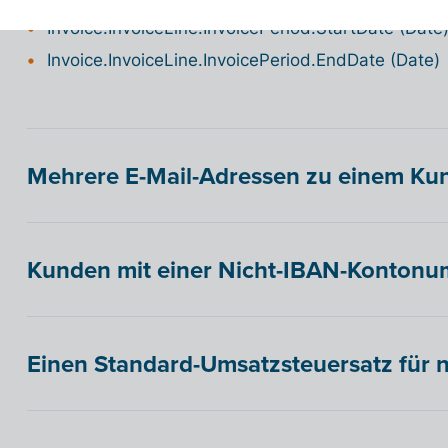
Invoice.InvoiceLine.InvoicePeriod.StartDate (Date
Invoice.InvoiceLine.InvoicePeriod.EndDate (Date)
Mehrere E-Mail-Adressen zu einem Ku
Kunden mit einer Nicht-IBAN-Konton
Einen Standard-Umsatzsteuersatz für 