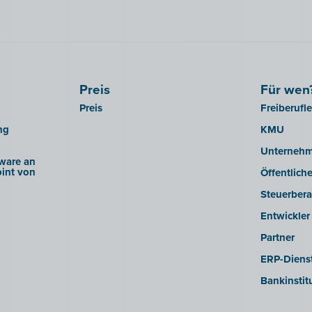
Preis
Für wen
Preis
Freiberufl
ng
KMU
Unterneh
ware an
int von
Öffentlich
Steuerbera
Entwickler
Partner
ERP-Dienst
Bankinstit