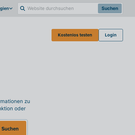
lgien
Suchen
Kostenlos testen
Login
ormationen zu
nktion oder
Suchen