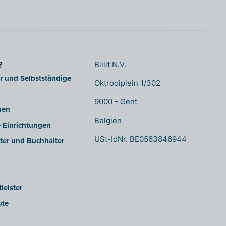
?
Billit N.V.
er und Selbstständige
Oktrooiplein 1/302
9000 - Gent
men
Belgien
e Einrichtungen
USt-IdNr. BE0563846944
ter und Buchhalter
leister
ute