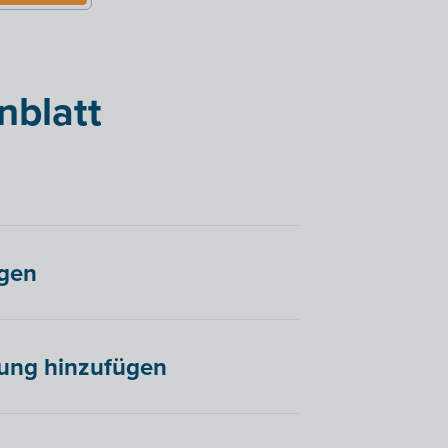
nblatt
ügen
nung hinzufügen